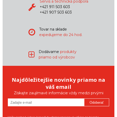
Servis a technická podpora
+421 911 503 603
+421 907 503 603
Tovar na sklade
expedujeme do 24 hod.
Dodávame
produkty
priamo od výrobcov
Najdôležitejšie novinky priamo na
váš email
Získajte zaujímavé informácie vždy medzi prvými
Odoberať