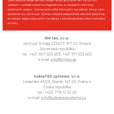
Vaše osobné údaje (email) budeme spracovávať len za týmto
účelom v súlade s platnou legislatívou a zásadami ochrany
osobných údajov. Súhlas potvrdíte kliknutím na odkaz, ktorý vám
pošleme na váš email. Súhlas môžete kedykoľvek odvolať písomne,
emailom alebo kliknutím na odkaz z ktoréhokoľvek informačného
emailu.
RM tes, s.r.o.
obchod: 9.mája 2233/17, 917 02 Trnava
Slovenská republika
tel.: +421 907 503 603, +421 911 503 603
e-mail:
info@rmtes.sk
SokraTES systems, s.r.o.
Ledařská 433/9, Braník, 147 00 Praha 4
Česká republika
tel.: +420 778 51 50 50
e-mail:
info@sokratessystems.cz