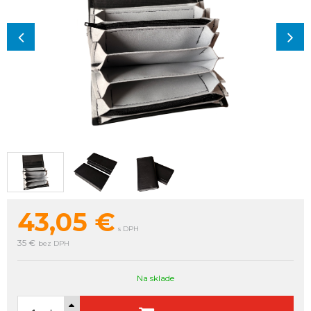
43,05
€
s DPH
35 €
bez DPH
Na sklade