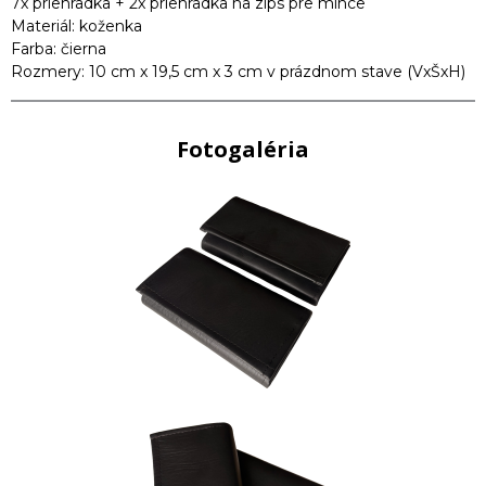
7x priehradka + 2x priehradka na zips pre mince
Materiál: koženka
Farba: čierna
Rozmery: 10 cm x 19,5 cm x 3 cm v prázdnom stave (VxŠxH)
Fotogaléria