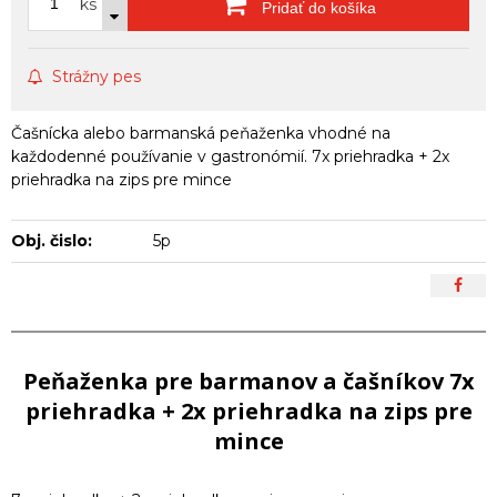
ks
Pridať do košíka
Strážny pes
Čašnícka alebo barmanská peňaženka vhodné na
každodenné používanie v gastronómií. 7x priehradka + 2x
priehradka na zips pre mince
Obj. čislo:
5p
Peňaženka pre barmanov a čašníkov 7x
priehradka + 2x priehradka na zips pre
mince