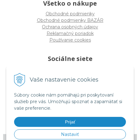
Všetko o nákupe
Obchodné podmienky
Obchodné podmienky BAZÁR
Ochrana osobných údajov
Reklamačný poriadok
Používanie cookies
Sociálne siete
Vaše nastavenie cookies
facebook.com/rmtessro
Súbory cookie nám pomáhajú pri poskytovaní
služieb pre vás. Umožňujú spoznať a zapamätať si
vaše preferencie.
instagram.com/rmtes_sk
Prijať
Nastaviť
© 2026 RM tes •
tvorba eshopu cez UNIobchod
,
webhosting
spoločnosti