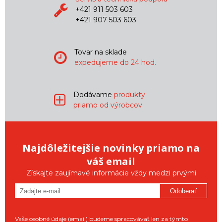
+421 911 503 603
+421 907 503 603
Tovar na sklade
expedujeme do 24 hod.
Dodávame
produkty
priamo od výrobcov
Najdôležitejšie novinky priamo na
váš email
Získajte zaujímavé informácie vždy medzi prvými
Odoberať
Vaše osobné údaje (email) budeme spracovávať len za týmto