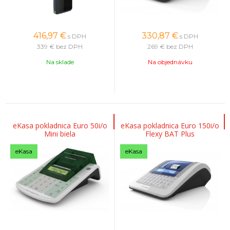
416,97
€
330,87
€
s DPH
s DPH
339 €
bez DPH
269 €
bez DPH
Na sklade
Na objednávku
eKasa pokladnica Euro 50i/o
eKasa pokladnica Euro 150i/o
Mini biela
Flexy BAT Plus
eKasa
eKasa