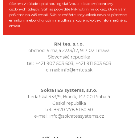
účelom v súlade s platnou legislatívou a zásadami ochrany
osobných údajov. Súhlas potvrdíte kliknutím na odkaz, ktorý vám
pošleme na váš email. Súhlas môžete kedykoľvek odvolať písomne,
emailom alebo kliknutím na odkaz z ktoréhokoľvek informačného
emailu.
RM tes, s.r.o.
obchod: 9.mája 2233/17, 917 02 Trnava
Slovenská republika
tel.: +421 907 503 603, +421 911 503 603
e-mail:
info@rmtes.sk
SokraTES systems, s.r.o.
Ledařská 433/9, Braník, 147 00 Praha 4
Česká republika
tel.: +420 778 51 50 50
e-mail:
info@sokratessystems.cz