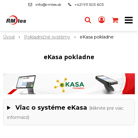
info@rmtes.sk
+421 911 503 603
Úvod
Pokladničné systémy
eKasa pokladne
eKasa pokladne
Viac o systéme eKasa
(kliknite pre viac
informácií)