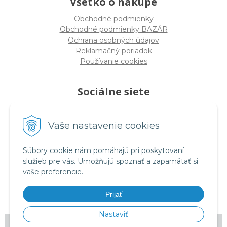
Všetko o nákupe
Obchodné podmienky
Obchodné podmienky BAZÁR
Ochrana osobných údajov
Reklamačný poriadok
Používanie cookies
Sociálne siete
Vaše nastavenie cookies
facebook.com/rmtessro
Súbory cookie nám pomáhajú pri poskytovaní
služieb pre vás. Umožňujú spoznať a zapamätať si
vaše preferencie.
instagram.com/rmtes_sk
Prijať
Nastaviť
© 2026 RM tes •
tvorba eshopu cez UNIobchod
,
webhosting
spoločnosti