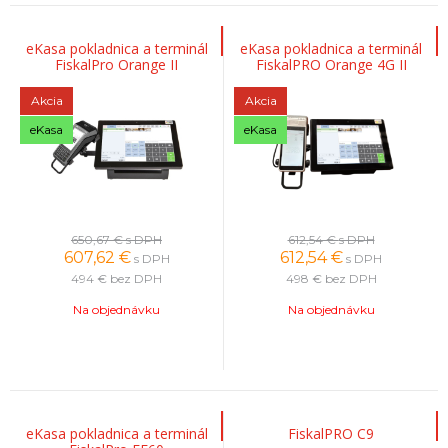
eKasa pokladnica a terminál
eKasa pokladnica a terminál
FiskalPro Orange II
FiskalPRO Orange 4G II
Akcia
Akcia
eKasa
eKasa
650,67 €
s DPH
612,54 €
s DPH
607,62
€
612,54
€
s DPH
s DPH
494 €
bez DPH
498 €
bez DPH
Na objednávku
Na objednávku
eKasa pokladnica a terminál
FiskalPRO C9