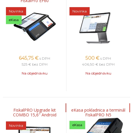
FiskalPro EF60
Novinka
Novinka
eKasa
645,75
€
500
€
s DPH
s DPH
525 €
bez DPH
406,50 €
bez DPH
Na objednávku
Na objednávku
FiskalPRO Upgrade kit
eKasa pokladnica a terminál
COMBO 15,6" Android
FiskalPRO N5
monitor
eKasa
Novinka