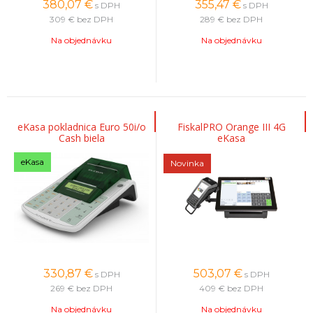
380,07
€
355,47
€
s DPH
s DPH
309 €
bez DPH
289 €
bez DPH
Na objednávku
Na objednávku
eKasa pokladnica Euro 50i/o
FiskalPRO Orange III 4G
Cash biela
eKasa
eKasa
Novinka
330,87
€
503,07
€
s DPH
s DPH
269 €
bez DPH
409 €
bez DPH
Na objednávku
Na objednávku