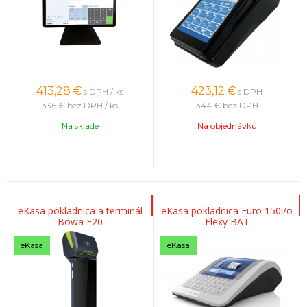
413,28
€
423,12
€
s DPH / ks
s DPH
336 €
bez DPH / ks
344 €
bez DPH
Na sklade
Na objednávku
eKasa pokladnica a terminál
eKasa pokladnica Euro 150i/o
Bowa F20
Flexy BAT
eKasa
eKasa