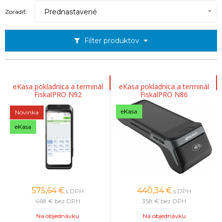
Prednastavené
Zoradiť:
Filter produktov
eKasa pokladnica a terminál
eKasa pokladnica a terminál
FiskalPRO N92
FiskalPRO N86
eKasa
Novinka
eKasa
575,64
€
440,34
€
s DPH
s DPH
468 €
bez DPH
358 €
bez DPH
Na objednávku
Na objednávku