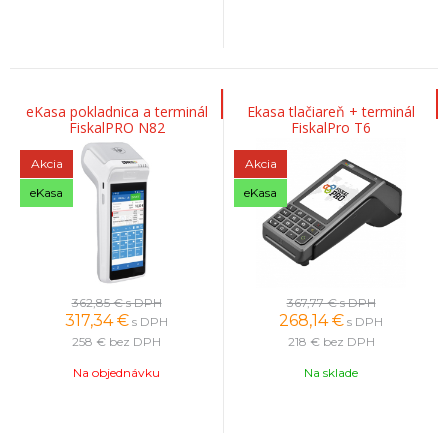
eKasa pokladnica a terminál
Ekasa tlačiareň + terminál
FiskalPRO N82
FiskalPro T6
Akcia
Akcia
eKasa
eKasa
362,85 €
s DPH
367,77 €
s DPH
317,34
€
268,14
€
s DPH
s DPH
258 €
bez DPH
218 €
bez DPH
Na objednávku
Na sklade