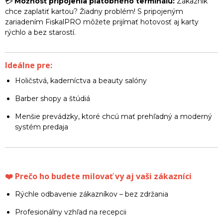
💳
Možnosť pripojenia platobného terminálu:
Zákazník
chce zaplatiť kartou? Žiadny problém! S pripojeným
zariadením FiskalPRO môžete prijímať hotovosť aj karty
rýchlo a bez starostí.
Ideálne pre:
Holičstvá, kaderníctva a beauty salóny
Barber shopy a štúdiá
Menšie prevádzky, ktoré chcú mať prehľadný a moderný
systém predaja
❤️ Prečo ho budete milovať vy aj vaši zákazníci
Rýchle odbavenie zákazníkov – bez zdržania
Profesionálny vzhľad na recepcii