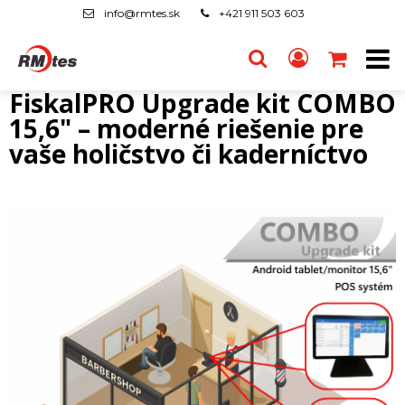
info@rmtes.sk
+421 911 503 603
FiskalPRO Upgrade kit COMBO
15,6" – moderné riešenie pre
vaše holičstvo či kaderníctvo