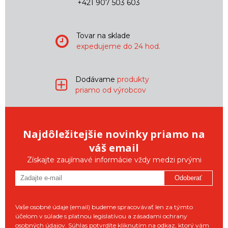
+421 907 503 603
Tovar na sklade
expedujeme do 24 hod.
Dodávame
produkty
priamo od výrobcov
Najdôležitejšie novinky priamo na
váš email
Získajte zaujímavé informácie vždy medzi prvými
Odoberať
Vaše osobné údaje (email) budeme spracovávať len za týmto
účelom v súlade s platnou legislatívou a zásadami ochrany
osobných údajov. Súhlas potvrdíte kliknutím na odkaz, ktorý vám