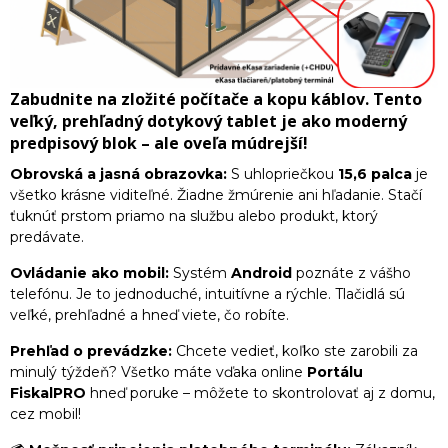
Zabudnite na zložité počítače a kopu káblov. Tento
veľký, prehľadný dotykový tablet
je ako moderný
predpisový blok – ale oveľa múdrejší!
Obrovská a jasná obrazovka:
S uhlopriečkou
15,6 palca
je
všetko krásne viditeľné. Žiadne žmúrenie ani hľadanie. Stačí
ťuknúť prstom priamo na službu alebo produkt, ktorý
predávate.
Ovládanie ako mobil:
Systém
Android
poznáte z vášho
telefónu. Je to jednoduché, intuitívne a rýchle. Tlačidlá sú
veľké, prehľadné a hneď viete, čo robíte.
Prehľad o prevádzke:
Chcete vedieť, koľko ste zarobili za
minulý týždeň? Všetko máte vďaka online
Portálu
FiskalPRO
hneď poruke – môžete to skontrolovať aj z domu,
cez mobil!