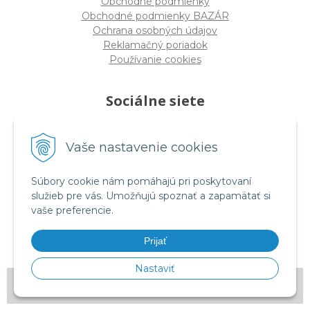
Obchodné podmienky
Obchodné podmienky BAZÁR
Ochrana osobných údajov
Reklamačný poriadok
Používanie cookies
Sociálne siete
Vaše nastavenie cookies
facebook.com/rmtessro
Súbory cookie nám pomáhajú pri poskytovaní
služieb pre vás. Umožňujú spoznať a zapamätať si
vaše preferencie.
instagram.com/rmtes_sk
Prijať
Nastaviť
© 2026 RM tes •
tvorba eshopu cez UNIobchod
,
webhosting
spoločnosti
WEBYGROUP