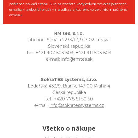
pošleme na váš email. Súhlas môžete kedykoľvek odvolať písomne,
emailom alebo kliknutím na odkaz z ktoréhokoľvek informačného
emailu.
RM tes, s.r.o.
obchod: 9.mája 2233/17, 917 02 Trnava
Slovenská republika
tel.: +421 907 503 603, +421 911 503 603
e-mail:
info@rmtes.sk
SokraTES systems, s.r.o.
Ledařská 433/9, Braník, 147 00 Praha 4
Česká republika
tel.: +420 778 51 50 50
e-mail:
info@sokratessystems.cz
Všetko o nákupe