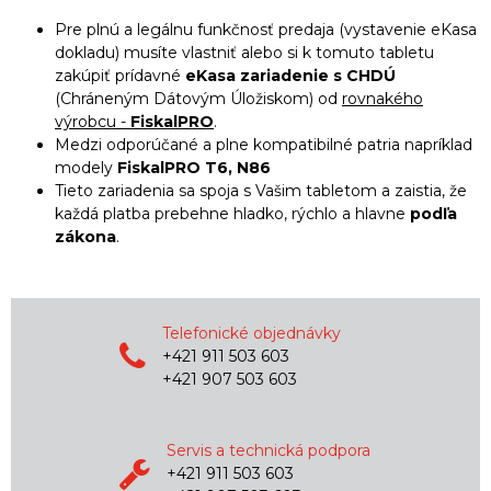
Pre plnú a legálnu funkčnosť predaja (vystavenie eKasa
dokladu) musíte vlastniť alebo si k tomuto tabletu
zakúpiť prídavné
eKasa zariadenie s CHDÚ
(Chráneným Dátovým Úložiskom) od
rovnakého
výrobcu -
FiskalPRO
.
Medzi odporúčané a plne kompatibilné patria napríklad
modely
FiskalPRO T6, N86
Tieto zariadenia sa spoja s Vašim tabletom a zaistia, že
každá platba prebehne hladko, rýchlo a hlavne
podľa
zákona
.
Telefonické objednávky
+421 911 503 603
+421 907 503 603
Servis a technická podpora
+421 911 503 603