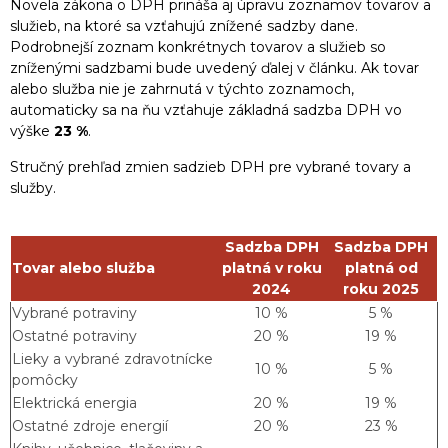
Novela zákona o DPH prináša aj úpravu zoznamov tovarov a
služieb, na ktoré sa vzťahujú znížené sadzby dane.
Podrobnejší zoznam konkrétnych tovarov a služieb so
zníženými sadzbami bude uvedený ďalej v článku. Ak tovar
alebo služba nie je zahrnutá v týchto zoznamoch,
automaticky sa na ňu vzťahuje základná sadzba DPH vo
výške
23 %
.
Stručný prehľad zmien sadzieb DPH pre vybrané tovary a
služby.
Sadzba DPH
Sadzba DPH
Tovar alebo služba
platná v roku
platná od
2024
roku 2025
Vybrané potraviny
10 %
5 %
Ostatné potraviny
20 %
19 %
Lieky a vybrané zdravotnícke
10 %
5 %
pomôcky
Elektrická energia
20 %
19 %
Ostatné zdroje energií
20 %
23 %