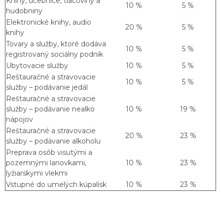
Knihy, učebnice, tlačoviny a
10 %
5 %
hudobniny
Elektronické knihy, audio
20 %
5 %
knihy
Tovary a služby, ktoré dodáva
10 %
5 %
registrovaný sociálny podnik
Ubytovacie služby
10 %
5 %
Reštauračné a stravovacie
10 %
5 %
služby – podávanie jedál
Reštauračné a stravovacie
služby – podávanie nealko
10 %
19 %
nápojov
Reštauračné a stravovacie
20 %
23 %
služby – podávanie alkoholu
Preprava osôb visutými a
pozemnými lanovkami,
10 %
23 %
lyžiarskymi vlekmi
Vstupné do umelých kúpalísk
10 %
23 %