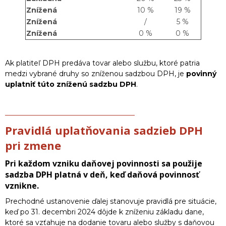
Znížená
10 %
19 %
Znížená
/
5 %
Znížená
0 %
0 %
Ak platiteľ DPH predáva tovar alebo službu, ktoré patria
medzi vybrané druhy so zníženou sadzbou DPH, je
povinný
uplatniť túto zníženú sadzbu DPH
.
Pravidlá uplatňovania sadzieb DPH
pri zmene
Pri každom vzniku daňovej povinnosti sa použije
sadzba DPH platná v deň, keď daňová povinnosť
vznikne.
Prechodné ustanovenie ďalej stanovuje pravidlá pre situácie,
keď po 31. decembri 2024 dôjde k zníženiu základu dane,
ktoré sa vzťahuje na dodanie tovaru alebo služby s daňovou