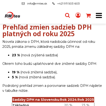
info@rmtes.sk
+421 911 503 603
Prehľad zmien sadzieb DPH
platných od roku 2025
Novela zákona o DPH, ktorá nadobúda účinnosť od roku
2025, prináša zmenu základnej sadzby DPH na:
23 %
(nová zvýšená sadzba)
Okrem toho budú uplatňované dve znížené sadzby DPH:
19 %
(nová znížená sadzba),
5 %
(nová znížená sadzba).
Podrobný prehľad zmien a porovnanie sadzieb DPH nájdete
v tabuľke nižšie.
Sadzby DPH na Slovensku
Rok 2024
Rok 2025
Základná
20 %
23 %