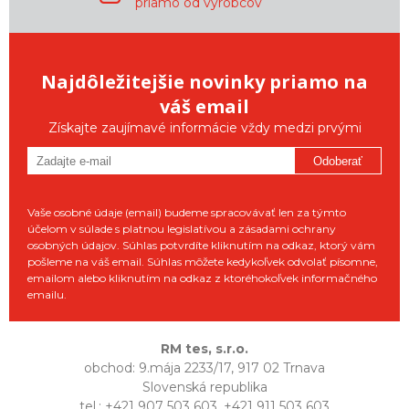
priamo od výrobcov
Najdôležitejšie novinky priamo na
váš email
Získajte zaujímavé informácie vždy medzi prvými
Odoberať
Vaše osobné údaje (email) budeme spracovávať len za týmto
účelom v súlade s platnou legislatívou a zásadami ochrany
osobných údajov. Súhlas potvrdíte kliknutím na odkaz, ktorý vám
pošleme na váš email. Súhlas môžete kedykoľvek odvolať písomne,
emailom alebo kliknutím na odkaz z ktoréhokoľvek informačného
emailu.
RM tes, s.r.o.
obchod: 9.mája 2233/17, 917 02 Trnava
Slovenská republika
tel.: +421 907 503 603, +421 911 503 603