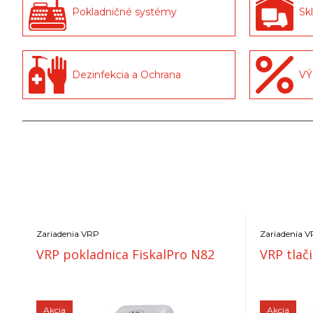
Pokladničné systémy
Skl
Dezinfekcia a Ochrana
VÝ
Zariadenia VRP
Zariadenia 
VRP pokladnica FiskalPro N82
VRP tlač
Akcia
Akcia