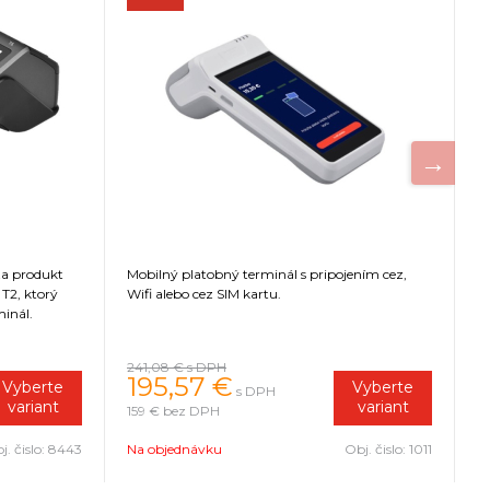
za produkt
Mobilný platobný terminál s pripojením cez,
An
T2, ktorý
Wifi alebo cez SIM kartu.
C
inál.
č
už
241,08 €
s DPH
3
195,57 €
Vyberte
Vyberte
s DPH
variant
variant
159 €
bez DPH
2
j. čislo:
8443
Na objednávku
Obj. čislo:
1011
N