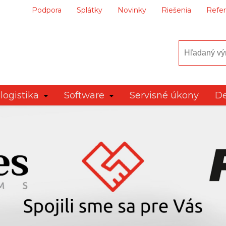
Podpora
Splátky
Novinky
Riešenia
Refer
logistika
Software
Servisné úkony
De