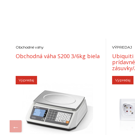
Obchodné váhy
VÝPREDAJ
Obchodná váha S200 3/6kg biela
Ubiquit
prídavné
zásuvky/
Biela
Výpredaj
Výpredaj