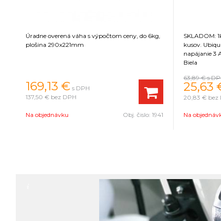
Úradne overená váha s výpočtom ceny, do 6kg,
SKLADOM: 1ks
plošina 290x221mm
kusov. Ubiquiti Networks mPower prídavné
napájanie 3
Biela
63,89 €
s D
169,13 €
25,63 
s DPH
137,50 €
bez DPH
20,83 €
bez
63
Na objednávku
Obj. čislo:
1941
Na objednáv