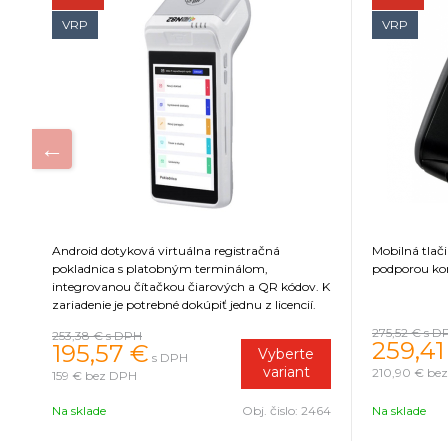
VRP
VRP
Android dotyková virtuálna registračná
Mobilná tlač
pokladnica s platobným terminálom,
podporou kom
integrovanou čítačkou čiarových a QR kódov. K
zariadenie je potrebné dokúpiť jednu z licencií.
275,52 €
s D
253,38 €
s DPH
259,41
195,57 €
Vyberte
s DPH
variant
210,90 €
be
159 €
bez DPH
25
Na sklade
Obj. čislo:
2464
Na sklade