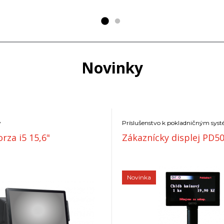
Novinky
y
Príslušenstvo k pokladničným sy
rza i5 15,6"
Zákaznícky displej PD50
Novinka