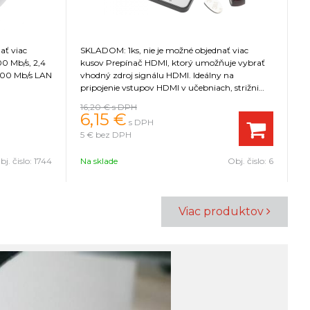
ať viac
SKLADOM: 1ks, nie je možné objednať viac
S
kusov Prepínač HDMI, ktorý umožňuje vybrať
kusov Headset
100 Mb/s LAN
vhodný zdroj signálu HDMI. Ideálny na
h
pripojenie vstupov HDMI v učebniach, strižni
alebo doma.
16,20 €
s DPH
1
6,15 €
s DPH
5 €
bez DPH
4
bj. čislo:
1744
Na sklade
Obj. čislo:
6
Na
Viac produktov