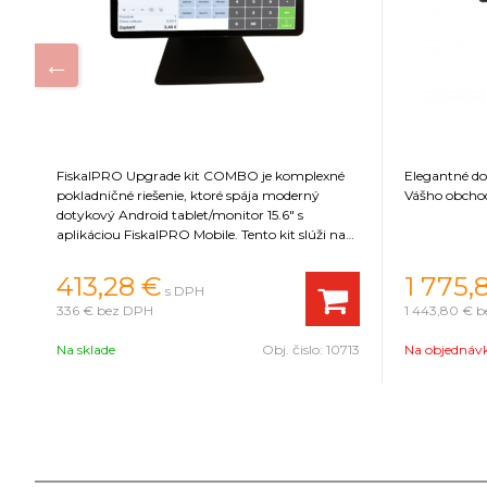
FiskalPRO Upgrade kit COMBO je komplexné
Elegantné do
pokladničné riešenie, ktoré spája moderný
Vášho obcho
dotykový Android tablet/monitor 15.6" s
aplikáciou FiskalPRO Mobile. Tento kit slúži na
prepojenie s existujúcimi eKasa zariadeniami
FiskalPRO (napr. T6, N86, N5) a vytvorenie
413,28 €
1 775,
s DPH
plnohodnotného, elegantného POS systému pre
336 €
bez DPH
1 443,80 €
b
pevné prevádzky, predaj tovaru a služieb,
vrátane gastro segmentu.
47
Na sklade
Obj. čislo:
10713
Na objednáv