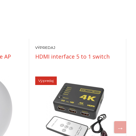
VÝPREDAJ
V
se AP
HDMI interface 5 to 1 switch
S
H
Výpredaj