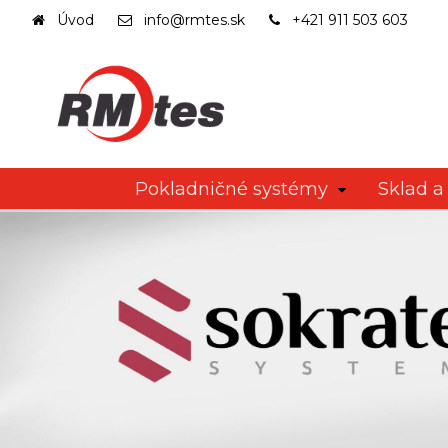
Úvod
info@rmtes.sk
+421 911 503 603
Pokladničné systémy
Sklad a 