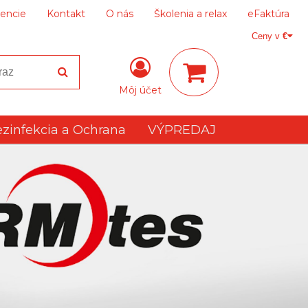
encie
Kontakt
O nás
Školenia a relax
eFaktúra
Ceny v
€
Môj účet
zinfekcia a Ochrana
VÝPREDAJ