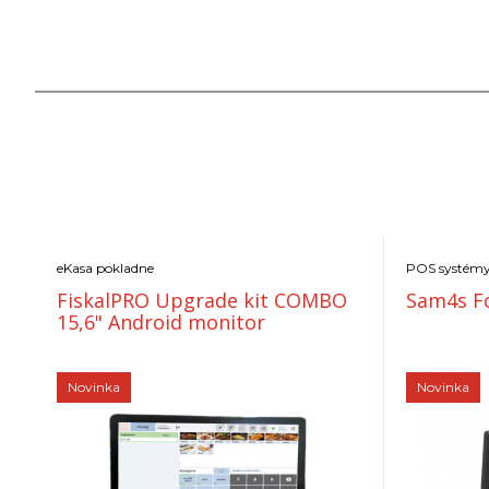
eKasa pokladne
POS systém
FiskalPRO Upgrade kit COMBO
Sam4s Fo
15,6" Android monitor
Novinka
Novinka