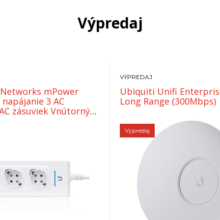
Výpredaj
VÝPREDAJ
i Networks mPower
Ubiquiti Unifi Enterpri
 napájanie 3 AC
Long Range (300Mbps)
AC zásuviek Vnútorný
Výpredaj