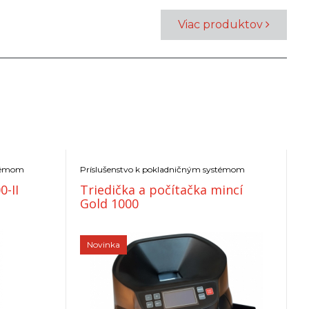
Viac produktov
stémom
Príslušenstvo k pokladničným systémom
e
0-II
Triedička a počítačka mincí
F
Gold 1000
Novinka