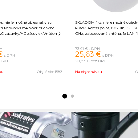
, nie je možné objednať viac
SKLADOM: 1ks, nie je možné objedn
kusov. Access point, 802.11n, 151 - 300 Mb/s, 2,4
 AC zásuvky/AC zásuviek Vnútorný
GHz, zabudovaná anténa, 1x LAN, 
PH
73,91 €
s DPH
€
25,63 €
s DPH
s DPH
 DPH
20,83 €
bez DPH
ku
Obj. čislo:
1583
Na objednávku
O