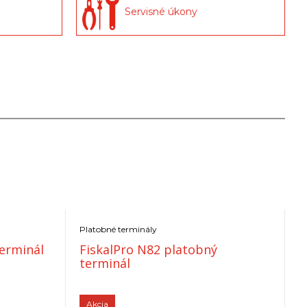
Servisné úkony
Platobné terminály
e
terminál
FiskalPro N82 platobný
e
terminál
F
Akcia