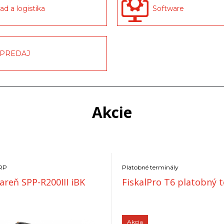
ad a logistika
Software
PREDAJ
Akcie
VRP
Platobné terminály
iareň SPP-R200III iBK
FiskalPro T6 platobný 
Akcia