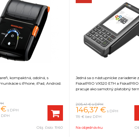
iareň, kompaktná, odolná, s
Jedná sa o nástupnícke zariadenie 
unikácie s iPhone, iPad, Android.
FiskalPRO VX520 ETH a FiskalPRO 
pracuje ako samotný platobný term
PH
205,41 €
s DPH
 €
146,37 €
s DPH
s DPH
z DPH
119 €
bez DPH
Obj. čislo:
1960
Na objednávku
Ob