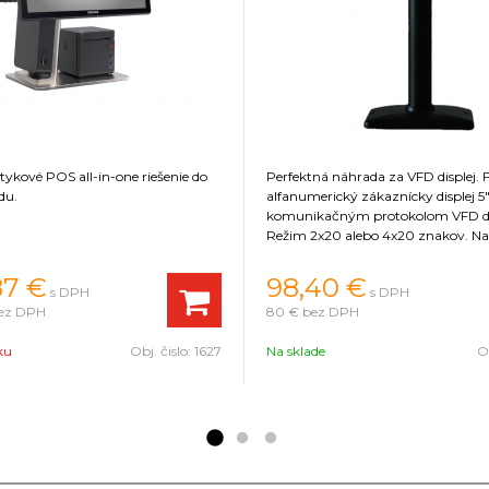
tykové POS all-in-one riešenie do
Perfektná náhrada za VFD displej. 
du.
alfanumerický zákaznícky displej 
komunikačným protokolom VFD dis
Režim 2x20 alebo 4x20 znakov. Na
USB (nepotrebuje externý napájací 
87 €
98,40 €
s DPH
s DPH
ez DPH
80 €
bez DPH
ku
Obj. čislo:
1627
Na sklade
Ob