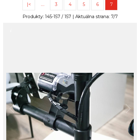
…
|<
3
4
5
6
7
Produkty:
145
-
157
/
157
| Aktuálna strana:
7
/
7