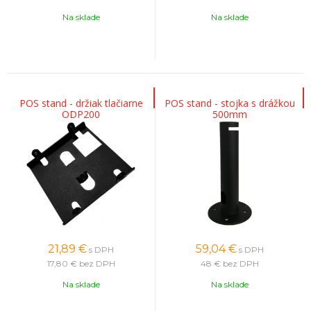
Na sklade
Na sklade
POS stand - držiak tlačiarne
POS stand - stojka s drážkou
ODP200
500mm
21,89
€
59,04
€
s DPH
s DPH
17,80 €
bez DPH
48 €
bez DPH
Na sklade
Na sklade