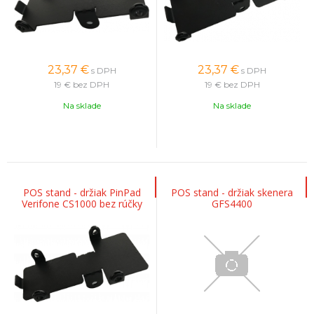
23,37
€
23,37
€
s DPH
s DPH
19 €
bez DPH
19 €
bez DPH
Na sklade
Na sklade
POS stand - držiak PinPad
POS stand - držiak skenera
Verifone CS1000 bez rúčky
GFS4400