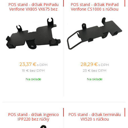
POS stand - držiak PinPadu
POS stand - držiak PinPad
Verifone VX805 VX675 bez
Verifone CS1000 s rúčkou
rúčky
23,37
€
28,29
€
s DPH
s DPH
19 €
bez DPH
23 €
bez DPH
Na sklade
Na sklade
POS stand - držiak Ingenico
POS stand - držiak terminálu
IPP220 bez rúčky
VX520 s rúčkou