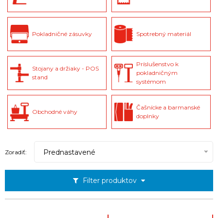
Pokladničné zásuvky
Spotrebný materiál
Príslušenstvo k
Stojany a držiaky - POS
pokladničným
stand
systémom
Čašnícke a barmanské
Obchodné váhy
doplnky
Prednastavené
Zoradiť:
Filter produktov