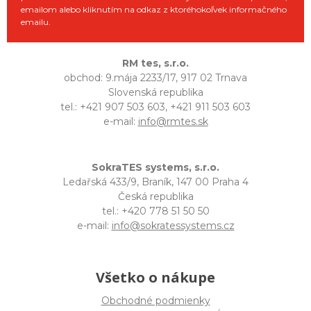
emailom alebo kliknutím na odkaz z ktoréhokoľvek informačného
emailu.
RM tes, s.r.o.
obchod: 9.mája 2233/17, 917 02 Trnava
Slovenská republika
tel.: +421 907 503 603, +421 911 503 603
e-mail:
info@rmtes.sk
SokraTES systems, s.r.o.
Ledařská 433/9, Braník, 147 00 Praha 4
Česká republika
tel.: +420 778 51 50 50
e-mail:
info@sokratessystems.cz
Všetko o nákupe
Obchodné podmienky