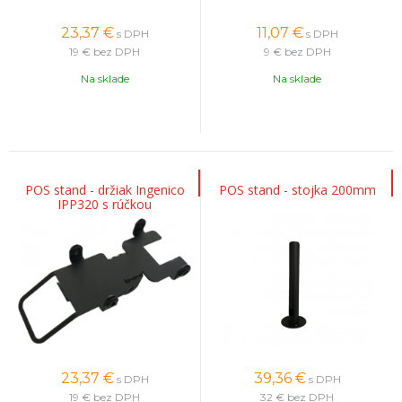
23,37
€
11,07
€
s DPH
s DPH
19 €
bez DPH
9 €
bez DPH
Na sklade
Na sklade
POS stand - držiak Ingenico
POS stand - stojka 200mm
IPP320 s rúčkou
23,37
€
39,36
€
s DPH
s DPH
19 €
bez DPH
32 €
bez DPH