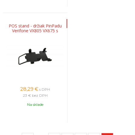
POS stand - držiak PinPadu
Verifone VX805 VX675 s
rúčkou
28,29
€
s DPH
23 €
bez DPH
Na sklade