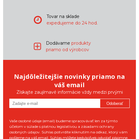
Tovar na sklade
expedujeme do 24 hod.
Dodávame
produkty
priamo od výrobcov
Najdôležitejšie novinky priamo na
váš email
Získajte zaujímavé informácie vždy medzi prvými
Odoberať
Vaše osobné údaje (email) budeme spracovávať len za týmto
účelom v súlade s platnou legislatívou a zásadami ochrany
osobných údajov. Súhlas potvrdíte kliknutím na odkaz, ktorý vám
pošleme na váš email. Súhlas môžete kedykoľvek odvolať písomne,