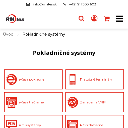
info@rmtes.sk
+421 911 503 603
Úvod
Pokladničné systémy
Pokladničné systémy
eKasa pokladne
Platobné terminály
eKasa tlačiarne
Zariadenia VRP
POS systémy
POS tlačiarne