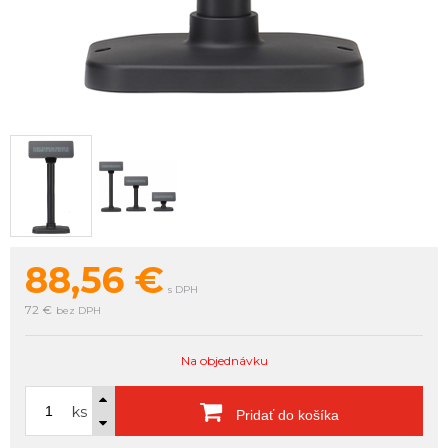
88,56
€
s DPH
72 €
bez DPH
Na objednávku
ks
Pridať do košíka