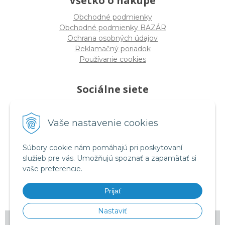
Všetko o nákupe
Obchodné podmienky
Obchodné podmienky BAZÁR
Ochrana osobných údajov
Reklamačný poriadok
Používanie cookies
Sociálne siete
Vaše nastavenie cookies
facebook.com/rmtessro
Súbory cookie nám pomáhajú pri poskytovaní
služieb pre vás. Umožňujú spoznať a zapamätať si
vaše preferencie.
instagram.com/rmtes_sk
Prijať
Nastaviť
© 2026 RM tes •
tvorba eshopu cez UNIobchod
,
webhosting
spoločnosti