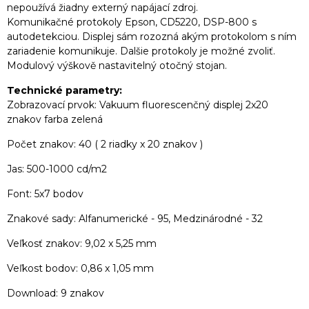
nepoužívá žiadny externý napájací zdroj.
Komunikačné protokoly Epson, CD5220, DSP-800 s
autodetekciou. Displej sám rozozná akým protokolom s ním
zariadenie komunikuje. Dalšie protokoly je možné zvoliť.
Modulový výškově nastavitelný otočný stojan.
Technické parametry:
Zobrazovací prvok: Vakuum fluorescenčný displej 2x20
znakov farba zelená
Počet znakov: 40 ( 2 riadky x 20 znakov )
Jas: 500-1000 cd/m2
Font: 5x7 bodov
Znakové sady: Alfanumerické - 95, Medzinárodné - 32
Veľkosť znakov: 9,02 x 5,25 mm
Veľkost bodov: 0,86 x 1,05 mm
Download: 9 znakov