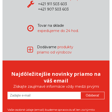
+421 911 503 603
+421 907 503 603
Tovar na sklade
expedujeme do 24 hod.
Dodávame
produkty
priamo od výrobcov
Najdôležitejšie novinky priamo na
váš email
Získajte zaujímavé informácie vždy medzi prvými
Odoberať
Vaše osobné údaje (email) budeme spracovávať len za týmto