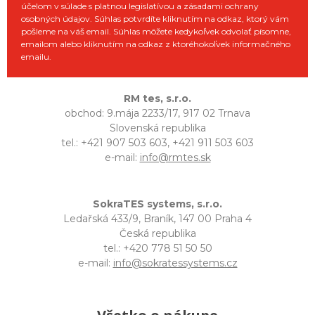
účelom v súlade s platnou legislatívou a zásadami ochrany
osobných údajov. Súhlas potvrdíte kliknutím na odkaz, ktorý vám
pošleme na váš email. Súhlas môžete kedykoľvek odvolať písomne,
emailom alebo kliknutím na odkaz z ktoréhokoľvek informačného
emailu.
RM tes, s.r.o.
obchod: 9.mája 2233/17, 917 02 Trnava
Slovenská republika
tel.: +421 907 503 603, +421 911 503 603
e-mail:
info@rmtes.sk
SokraTES systems, s.r.o.
Ledařská 433/9, Braník, 147 00 Praha 4
Česká republika
tel.: +420 778 51 50 50
e-mail:
info@sokratessystems.cz