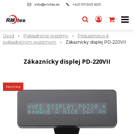
info@rmtes.sk
+421 911 503 603
Úvod
Pokladničné systémy
Príslušenstvo k
pokladničným systémom
Zákaznícky displej PD-220VII
Zákaznícky displej PD-220VII
Novinka