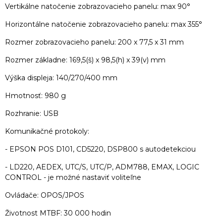
Vertikálne natočenie zobrazovacieho panelu: max 90°
Horizontálne natočenie zobrazovacieho panelu: max 355°
Rozmer zobrazovacieho panelu: 200 x 77,5 x 31 mm
Rozmer základne: 169,5(š) x 98,5(h) x 39(v) mm
Výška displeja: 140/270/400 mm
Hmotnosť: 980 g
Rozhranie: USB
Komunikačné protokoly:
- EPSON POS D101, CD5220, DSP800 s autodetekciou
- LD220, AEDEX, UTC/S, UTC/P, ADM788, EMAX, LOGIC
CONTROL - je možné nastaviť voliteľne
Ovládače: OPOS/JPOS
Životnost MTBF: 30 000 hodin