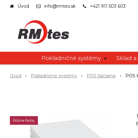
Úvod
info@rmtes.sk
+421 911 503 603
Pokladničné systémy
Sklad a 
Úvod
Pokladničné systémy
POS tlačiarne
POS t
Rôzne farby