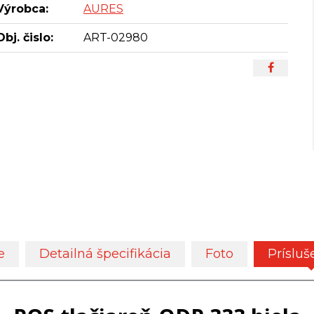
Výrobca:
AURES
Obj. čislo:
ART-02980
e
Detailná špecifikácia
Foto
Prísluš