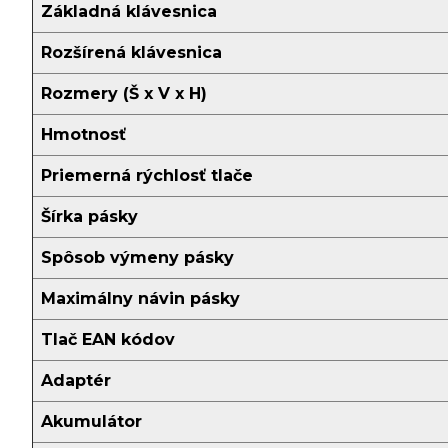
Základná klávesnica
Rozšírená klávesnica
Rozmery (Š x V x H)
Hmotnosť
Priemerná rýchlosť tlače
Šírka pásky
Spôsob výmeny pásky
Maximálny návin pásky
Tlač EAN kódov
Adaptér
Akumulátor