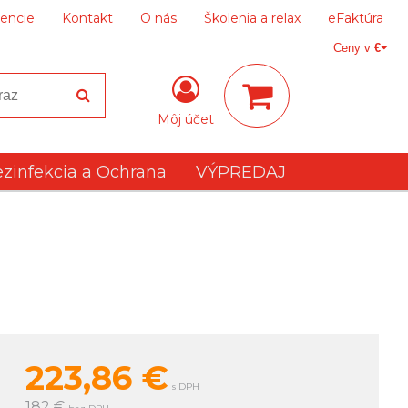
encie
Kontakt
O nás
Školenia a relax
eFaktúra
Ceny v
€
Môj účet
zinfekcia a Ochrana
VÝPREDAJ
223,86
€
s DPH
182 €