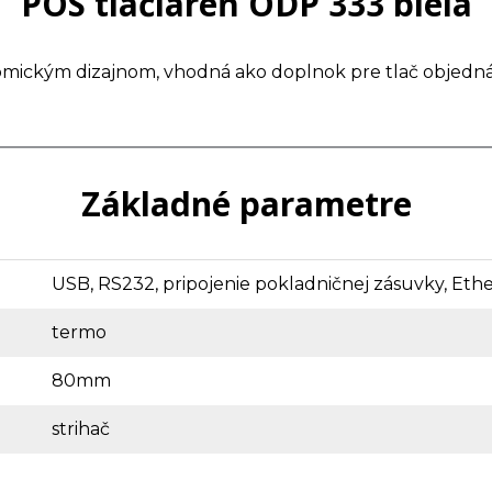
POS tlačiareň ODP 333 biela
omickým dizajnom, vhodná ako doplnok pre tlač objedn
Základné parametre
USB, RS232, pripojenie pokladničnej zásuvky, Eth
termo
80mm
strihač