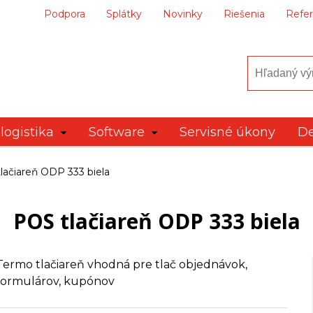
Podpora
Splátky
Novinky
Riešenia
Refer
logistika
Software
Servisné úkony
De
lačiareň ODP 333 biela
POS tlačiareň ODP 333 biela
Termo tlačiareň vhodná pre tlač objednávok,
formulárov, kupónov