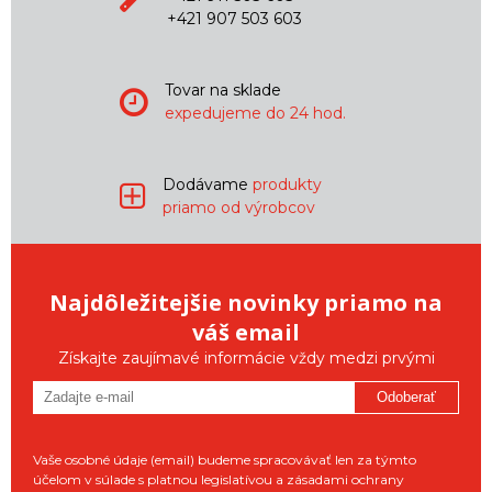
+421 907 503 603
Tovar na sklade
expedujeme do 24 hod.
Dodávame
produkty
priamo od výrobcov
Najdôležitejšie novinky priamo na
váš email
Získajte zaujímavé informácie vždy medzi prvými
Odoberať
Vaše osobné údaje (email) budeme spracovávať len za týmto
účelom v súlade s platnou legislatívou a zásadami ochrany