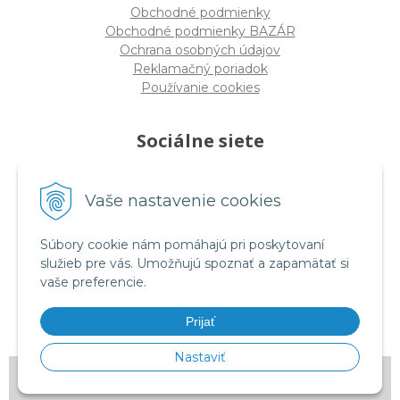
Obchodné podmienky
Obchodné podmienky BAZÁR
Ochrana osobných údajov
Reklamačný poriadok
Používanie cookies
Sociálne siete
Vaše nastavenie cookies
facebook.com/rmtessro
Súbory cookie nám pomáhajú pri poskytovaní
služieb pre vás. Umožňujú spoznať a zapamätať si
vaše preferencie.
instagram.com/rmtes_sk
Prijať
Nastaviť
© 2026 RM tes •
tvorba eshopu cez UNIobchod
,
webhosting
spoločnosti
WEBYGROUP