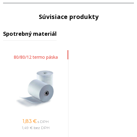
Súvisiace produkty
Spotrebný materiál
80/80/12 termo páska
1,83
€
s DPH
1,49 €
bez DPH