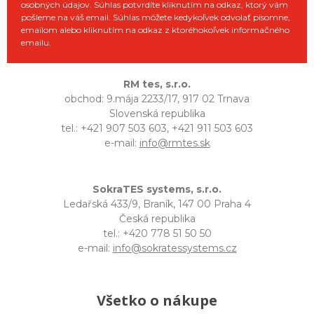
osobných údajov. Súhlas potvrdíte kliknutím na odkaz, ktorý vám
pošleme na váš email. Súhlas môžete kedykoľvek odvolať písomne,
emailom alebo kliknutím na odkaz z ktoréhokoľvek informačného
emailu.
RM tes, s.r.o.
obchod: 9.mája 2233/17, 917 02 Trnava
Slovenská republika
tel.: +421 907 503 603, +421 911 503 603
e-mail:
info@rmtes.sk
SokraTES systems, s.r.o.
Ledařská 433/9, Braník, 147 00 Praha 4
Česká republika
tel.: +420 778 51 50 50
e-mail:
info@sokratessystems.cz
Všetko o nákupe