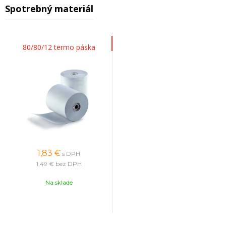
Spotrebný materiál
80/80/12 termo páska
1,83
€
s DPH
1,49 €
bez DPH
Na sklade