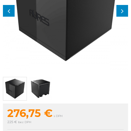
276,75
€
s DPH
225 €
bez DPH