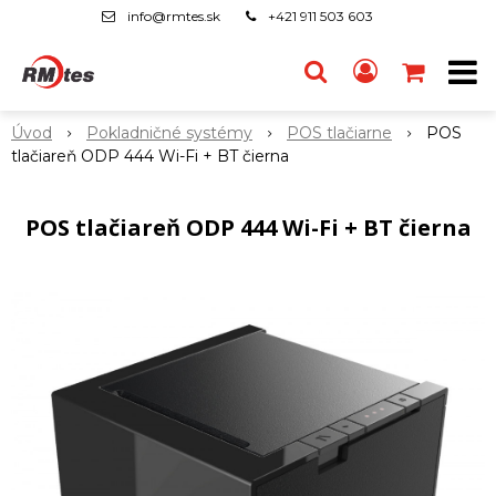
info@rmtes.sk
+421 911 503 603
Úvod
Pokladničné systémy
POS tlačiarne
POS
tlačiareň ODP 444 Wi-Fi + BT čierna
POS tlačiareň ODP 444 Wi-Fi + BT čierna