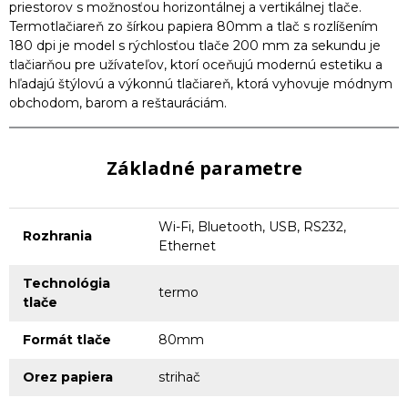
priestorov s možnosťou horizontálnej a vertikálnej tlače.
Termotlačiareň zo šírkou papiera 80mm a tlač s rozlíšením
180 dpi je model s rýchlosťou tlače 200 mm za sekundu je
tlačiarňou pre užívateľov, ktorí oceňujú modernú estetiku a
hľadajú štýlovú a výkonnú tlačiareň, ktorá vyhovuje módnym
obchodom, barom a reštauráciám.
Základné parametre
Wi-Fi, Bluetooth, USB, RS232,
Rozhrania
Ethernet
Technológia
termo
tlače
Formát tlače
80mm
Orez papiera
strihač