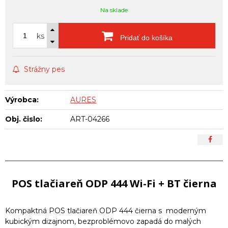
Na sklade
ks
Pridať do košíka
Strážny pes
Výrobca:
AURES
Obj. čislo:
ART-04266
POS tlačiareň ODP 444 Wi-Fi + BT čierna
Kompaktná POS tlačiareň ODP 444 čierna s moderným
kubickým dizajnom, bezproblémovo zapadá do malých