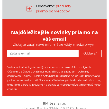
Dodávame
produkty
priamo od výrobcov
Najdôležitejšie novinky priamo na
váš email
Získajte zaujímavé informácie vždy medzi prvými
Odoberať
Vaše osobné údaje (email) budeme spracovávať len za týmto
účelom v súlade s platnou legislatívou a zásadami ochrany
osobných údajov. Súhlas potvrdíte kliknutím na odkaz, ktorý vám
pošleme na váš email. Súhlas môžete kedykoľvek odvolať písomne,
emailom alebo kliknutím na odkaz z ktoréhokoľvek informačného
emailu.
RM tes, s.r.o.
obchod: 9.mája 2233/17, 917 02 Trnava