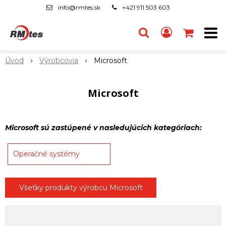
info@rmtes.sk
+421 911 503 603
Úvod
Výrobcovia
Microsoft
Microsoft
Microsoft sú zastúpené v nasledujúcich kategóriach:
Operačné systémy
Všetky produkty výrobcu Microsoft