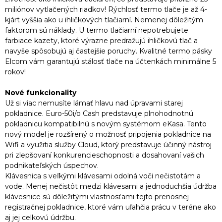
miliónov vytlačených riadkov! Rýchlosť termo tlače je až 4-
kjárt vyššia ako u ihličkových tlačiarní. Nemenej dôležitým
faktorom sú náklady. U termo tlačiarní nepotrebujete
farbiace kazety, ktoré výrazne predražujú ihličkovú tlač a
navyše spôsobujú aj častejšie poruchy. Kvalitné termo pásky
Elcom vám garantujú stálosť tlače na účtenkách minimálne 5
rokov!
Nové funkcionality
Už si viac nemusíte lámať hlavu nad úpravami starej
pokladnice. Euro-50i/o Cash predstavuje plnohodnotnú
pokladnicu kompatibilnú s novým systémom eKasa. Tento
nový model je rozšírený o možnosť pripojenia pokladnice na
Wifi a využitia služby Cloud, ktorý predstavuje účinný nástroj
pri zlepšovaní konkurencieschopnosti a dosahovaní vašich
podnikateľských úspechov.
Klávesnica s veľkými klávesami odolná voči nečistotám a
vode. Menej nečistôt medzi klávesami a jednoduchšia údržba
klávesnice sú dôležitými vlastnosťami tejto prenosnej
registračnej pokladnice, ktoré vám uľahčia prácu v teréne ako
aj jej celkovú údržbu.