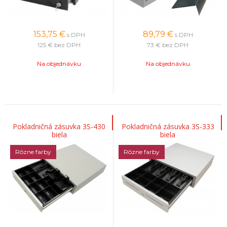
153,75
€
89,79
€
s DPH
s DPH
125 €
bez DPH
73 €
bez DPH
Na objednávku
Na objednávku
Pokladničná zásuvka 3S-430
Pokladničná zásuvka 3S-333
biela
biela
Rôzne farby
Rôzne farby