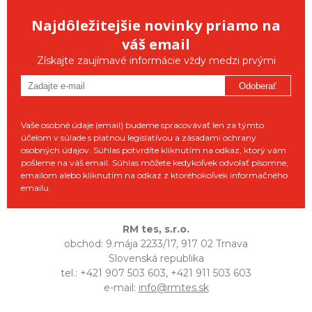
Najdôležitejšie novinky priamo na
váš email
Získajte zaujímavé informácie vždy medzi prvými
Odoberať
Vaše osobné údaje (email) budeme spracovávať len za týmto
účelom v súlade s platnou legislatívou a zásadami ochrany
osobných údajov. Súhlas potvrdíte kliknutím na odkaz, ktorý vám
pošleme na váš email. Súhlas môžete kedykoľvek odvolať písomne,
emailom alebo kliknutím na odkaz z ktoréhokoľvek informačného
emailu.
RM tes, s.r.o.
obchod: 9.mája 2233/17, 917 02 Trnava
Slovenská republika
tel.: +421 907 503 603, +421 911 503 603
e-mail:
info@rmtes.sk