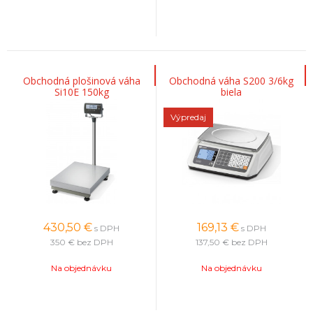
Obchodná plošinová váha
Obchodná váha S200 3/6kg
Si10E 150kg
biela
Výpredaj
430,50
€
169,13
€
s DPH
s DPH
350 €
bez DPH
137,50 €
bez DPH
Na objednávku
Na objednávku