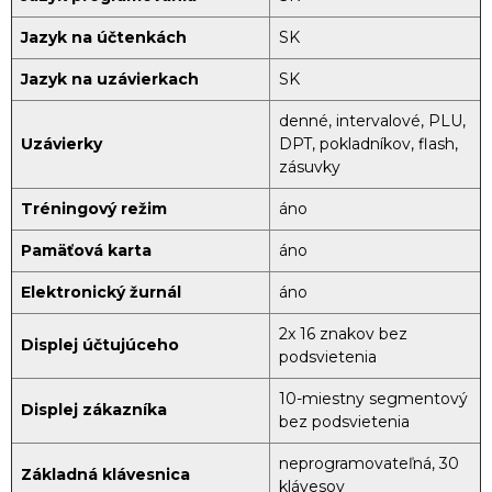
Jazyk na účtenkách
SK
Jazyk na uzávierkach
SK
denné, intervalové, PLU,
Uzávierky
DPT, pokladníkov, flash,
zásuvky
Tréningový režim
áno
Pamäťová karta
áno
Elektronický žurnál
áno
2x 16 znakov bez
Displej účtujúceho
podsvietenia
10-miestny segmentový
Displej zákazníka
bez podsvietenia
neprogramovateľná, 30
Základná klávesnica
klávesov