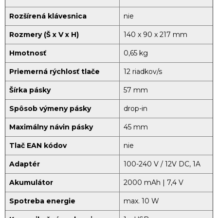
Rozšírená klávesnica
nie
Rozmery (Š x V x H)
140 x 90 x 217 mm
Hmotnosť
0,65 kg
Priemerná rýchlosť tlače
12 riadkov/s
Šírka pásky
57 mm
Spôsob výmeny pásky
drop-in
Maximálny návin pásky
45 mm
Tlač EAN kódov
nie
Adaptér
100-240 V / 12V DC, 1A
Akumulátor
2000 mAh | 7,4 V
Spotreba energie
max. 10 W