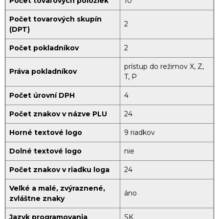
Počet tovarových položiek
10
Počet tovarových skupín
2
(DPT)
Počet pokladníkov
2
prístup do režimov X, Z,
Práva pokladníkov
T, P
Počet úrovní DPH
4
Počet znakov v názve PLU
24
Horné textové logo
9 riadkov
Dolné textové logo
nie
Počet znakov v riadku loga
24
Veľké a malé, zvýraznené,
áno
zvláštne znaky
Jazyk programovania
SK