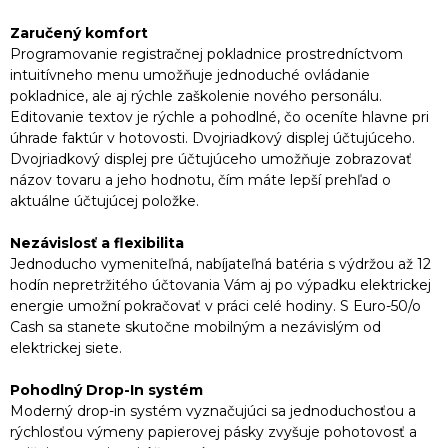
Zaručený komfort
Programovanie registračnej pokladnice prostredníctvom
intuitívneho menu umožňuje jednoduché ovládanie
pokladnice, ale aj rýchle zaškolenie nového personálu.
Editovanie textov je rýchle a pohodlné, čo oceníte hlavne pri
úhrade faktúr v hotovosti. Dvojriadkový displej účtujúceho.
Dvojriadkový displej pre účtujúceho umožňuje zobrazovať
názov tovaru a jeho hodnotu, čím máte lepší prehľad o
aktuálne účtujúcej položke.
Nezávislosť a flexibilita
Jednoducho vymeniteľná, nabíjateľná batéria s výdržou až 12
hodín nepretržitého účtovania Vám aj po výpadku elektrickej
energie umožní pokračovať v práci celé hodiny. S Euro-50/o
Cash sa stanete skutočne mobilným a nezávislým od
elektrickej siete.
Pohodlný Drop-In systém
Moderný drop-in systém vyznačujúci sa jednoduchosťou a
rýchlosťou výmeny papierovej pásky zvyšuje pohotovosť a