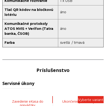
Komunikačné rozhranie
1 x USB
Tlač QR kódov na bločkovú
áno
lotériu
Komunikačné protokoly
ATOS NVIS + Verifon (Tatra
áno
banka, ČSOB)
Farba
svetlá / tmavá
Príslušenstvo
Servisné úkony
Vyberte variant
Zavedenie eKasa do
Ukončenie prevádzky
prevádzky