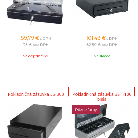
89,79
€
101,48
€
s DPH
s DPH
73 €
bez DPH
82,50 €
bez DPH
Na objednávku
Na sklade
Pokladničná zásuvka 3S-300
Pokladničná zásuvka 3ST-100
biela
Rôzne farby