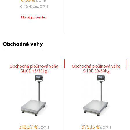
0,59
€
s DPH
0,48 €
bez DPH
Na objednávku
Obchodné váhy
Obchodná plošinová váha
Obchodná plošinová váha
Si10E 15/30kg
Si10E 30/60kg
318,57
€
375,15
€
s DPH
s DPH