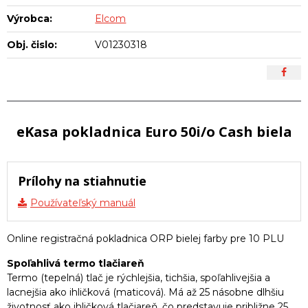
Výrobca:
Elcom
Obj. čislo:
V01230318
eKasa pokladnica Euro 50i/o Cash biela
Prílohy na stiahnutie
Používateľský manuál
Online registračná pokladnica ORP bielej farby pre 10 PLU
Spoľahlivá termo tlačiareň
Termo (tepelná) tlač je rýchlejšia, tichšia, spoľahlivejšia a
lacnejšia ako ihličková (maticová). Má až 25 násobne dlhšiu
životnosť ako ihličková tlačiareň, čo predstavuje približne 25