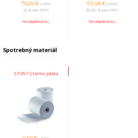
76,26
€
101,48
€
s DPH
s DPH
62 €
bez DPH
82,50 €
bez DPH
Na objednávku
Na objednávku
Spotrebný materiál
57/45/12 termo páska