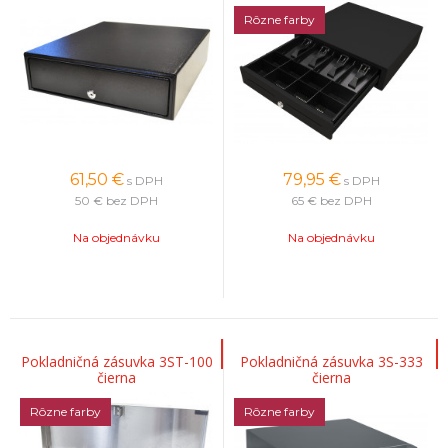
Rôzne farby
61,50
€
79,95
€
s DPH
s DPH
50 €
bez DPH
65 €
bez DPH
Na objednávku
Na objednávku
Pokladničná zásuvka 3ST-100
Pokladničná zásuvka 3S-333
čierna
čierna
Rôzne farby
Rôzne farby