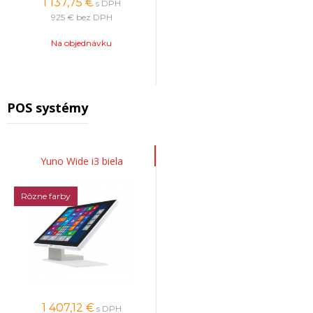
1 137,75
€
s DPH
925 €
bez DPH
Na objednávku
POS systémy
Yuno Wide i3 biela
Rôzne farby
1 407,12
€
s DPH