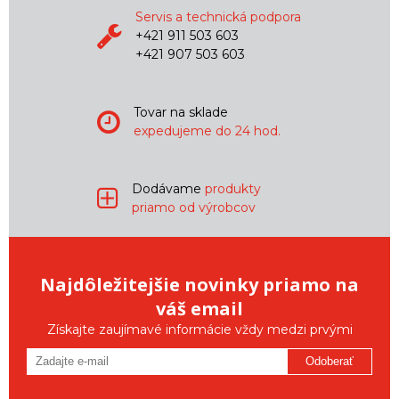
Servis a technická podpora
+421 911 503 603
+421 907 503 603
Tovar na sklade
expedujeme do 24 hod.
Dodávame
produkty
priamo od výrobcov
Najdôležitejšie novinky priamo na
váš email
Získajte zaujímavé informácie vždy medzi prvými
Odoberať