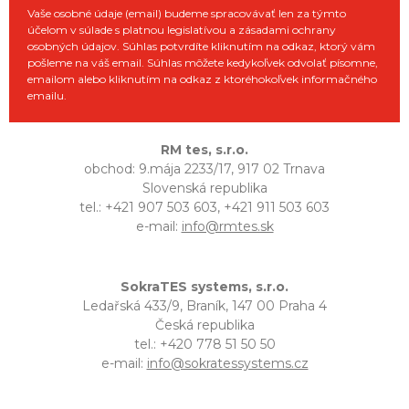
Vaše osobné údaje (email) budeme spracovávať len za týmto
účelom v súlade s platnou legislatívou a zásadami ochrany
osobných údajov. Súhlas potvrdíte kliknutím na odkaz, ktorý vám
pošleme na váš email. Súhlas môžete kedykoľvek odvolať písomne,
emailom alebo kliknutím na odkaz z ktoréhokoľvek informačného
emailu.
RM tes, s.r.o.
obchod: 9.mája 2233/17, 917 02 Trnava
Slovenská republika
tel.: +421 907 503 603, +421 911 503 603
e-mail:
info@rmtes.sk
SokraTES systems, s.r.o.
Ledařská 433/9, Braník, 147 00 Praha 4
Česká republika
tel.: +420 778 51 50 50
e-mail:
info@sokratessystems.cz