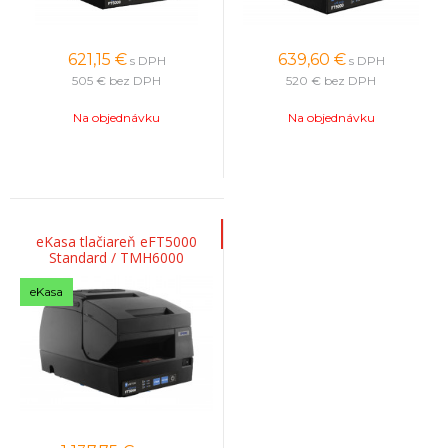
621,15
€
639,60
€
s DPH
s DPH
505 €
bez DPH
520 €
bez DPH
Na objednávku
Na objednávku
eKasa tlačiareň eFT5000
Standard / TMH6000
eKasa