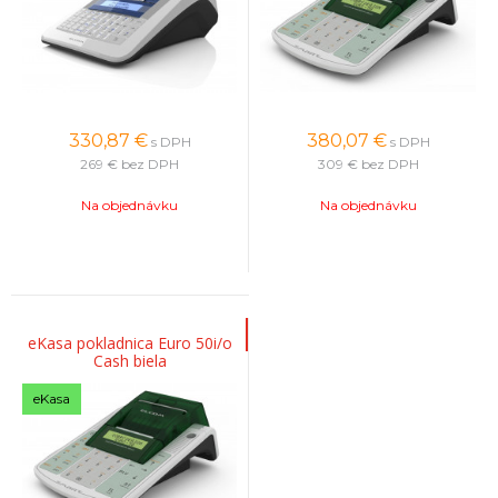
330,87
€
380,07
€
s DPH
s DPH
269 €
bez DPH
309 €
bez DPH
Na objednávku
Na objednávku
eKasa pokladnica Euro 50i/o
Cash biela
eKasa