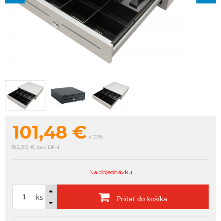
101,48
€
s DPH
82,50 €
bez DPH
Na objednávku
ks
Pridať do košíka