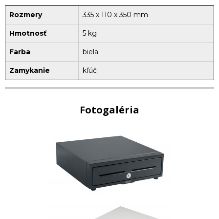
Rozmery
335 x 110 x 350 mm
Hmotnosť
5 kg
Farba
biela
Zamykanie
kľúč
Fotogaléria